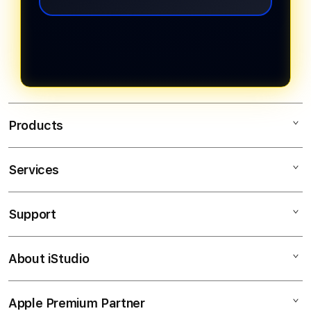
bonus deposit dan promo menarik
lainnya. Lumayan banget buat
Cocok banget! Tampilannya ramah
modal awal ngejar maxwin.
pemula, cara mainnya gampang
dipahami, plus ada panduan dan
customer service yang siap bantu 24
jam. Gak perlu takut salah langkah.
Products
Services
POLO188
SLOT GACOR
Support
AppleCare+
SLOT ONLINE
Corporate
PASTI BAYAR
About iStudio
My Account
slot Online
MAXWIN
Collection & Delivery
Elush Service Provider
RTP SLOT
Apple Premium Partner
About Us