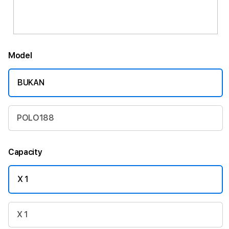
Model
BUKAN
POLO188
Capacity
X 1
X 1