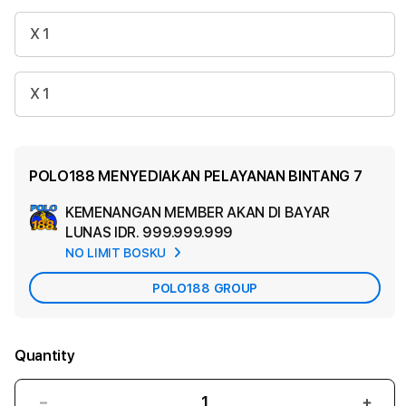
X 1
X 1
POLO188 MENYEDIAKAN PELAYANAN BINTANG 7
KEMENANGAN MEMBER AKAN DI BAYAR
Ad
LUNAS
IDR. 999.999.999
App
NO LIMIT BOSKU
Car
POLO188 GROUP
Quantity