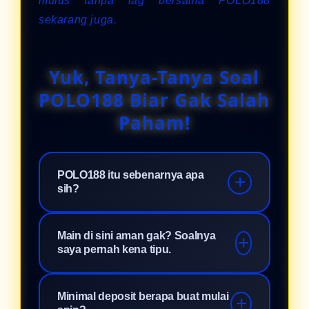
mulus tanpa lag bersama POLO188
sekarang juga.
Yuk, Tanya-Tanya Soal
POLO188 Biar Gak Salah
Paham!
POLO188 itu sebenarnya apa
sih?
POLO188 🏆 itu platform buat main
Main di sini aman gak? Soalnya
slot gacor dan slot online yang
saya pernah kena tipu.
PASTI BAYAR. Bukan sembarang
situs, ini tempatnya para pecinta slot
Aman banget bro. POLO188 pake
Minimal deposit berapa buat mulai
yang mau sensasi maxwin tanpa
sistem keamanan modern, data lo